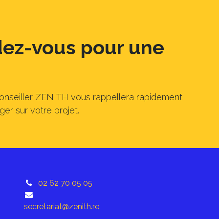
ndez-vous pour une
conseiller ZENITH vous rappellera rapidement
er sur votre projet.
02 62 70 05 05
secretariat@zenith.re