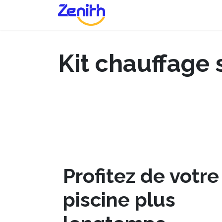
Se rendre au contenu
Accueil
Qui sommes nous
Kit chauffage 
Profitez de votre
piscine plus