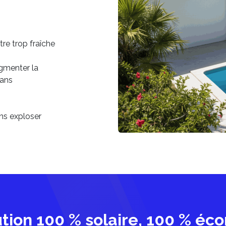
tre trop fraîche
ugmenter la
sans
ans exploser
tion 100 % solaire, 100 % é