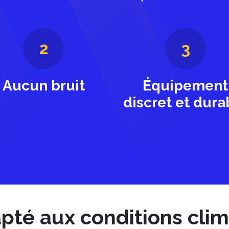
2
3
Aucun bruit
Équipement
discret et dura
pté aux conditions cli