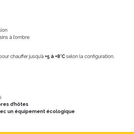
sion
sins à l’ombre
 pour chauffer jusqu’à
+5 à +8°C
selon la configuration.
s
bres d’hôtes
avec un équipement écologique