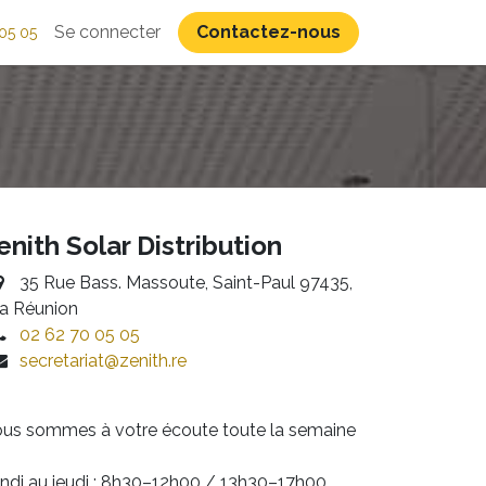
Se connecter
Contactez-nous
05 05
enith Solar Distribution
35 Rue Bass. Massoute, Saint-Paul 97435,
a Réunion
02 62 70 05 05
secretariat@zenith.re
us sommes à votre écoute toute la semaine
ndi au jeudi : 8h30–12h00 / 13h30–17h00