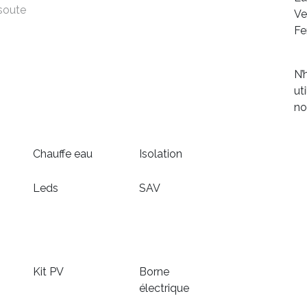
Ve
Fe
N’
ut
no
Chauffe eau
Isolation
Leds
SAV
Kit PV
Borne
électrique